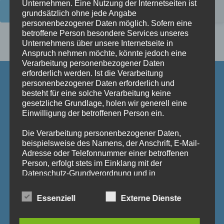
Unternehmen. Eine Nutzung der Internetseiten ist
Registrieren
grundsätzlich ohne jede Angabe
personenbezogener Daten möglich. Sofern eine
betroffene Person besondere Services unseres
Passwort vergessen?
Unternehmens über unsere Internetseite in
Anspruch nehmen möchte, könnte jedoch eine
Verarbeitung personenbezogener Daten
erforderlich werden. Ist die Verarbeitung
Sozialberatung Ludwigsburg e.V.
personenbezogener Daten erforderlich und
besteht für eine solche Verarbeitung keine
gesetzliche Grundlage, holen wir generell eine
Ruhrstraße 10/1
Einwilligung der betroffenen Person ein.
71636 Ludwigsburg
Telefon: 07141/ 92 19 72
Die Verarbeitung personenbezogener Daten,
Telefax: 07141/ 90 10 72
beispielsweise des Namens, der Anschrift, E-Mail-
Adresse oder Telefonnummer einer betroffenen
Mail:
info@sozialberatung-ludwigsburg.de
Person, erfolgt stets im Einklang mit der
Datenschutz-Grundverordnung und in
IBAN:DE04 6045 0050 0000 0765 08
Übereinstimmung mit den für uns geltenden
landesspezifischen Datenschutzbestimmungen.
Essenziell
Externe Dienste
Sprechzeiten
Mittels dieser Datenschutzerklärung möchte unser
Mo - Fr 9:00 - 11:30 Uhr
Unternehmen die Öffentlichkeit über Art, Umfang
und Zweck der von uns erhobenen, genutzten und