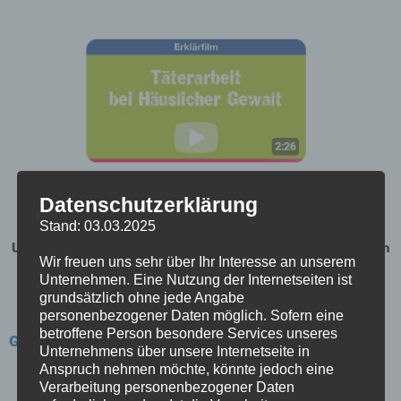
Datenschutzerklärung
Stand: 03.03.2025
Um den Film anzuschauen, geben Sie bitte folgende Adresse in
Wir freuen uns sehr über Ihr Interesse an unserem
Ihren Browser ein:
https://www.youtube.com/watch?
Unternehmen. Eine Nutzung der Internetseiten ist
v=g2R41fqhp2U
grundsätzlich ohne jede Angabe
personenbezogener Daten möglich. Sofern eine
betroffene Person besondere Services unseres
Gerne dürfen Sie sich auch an uns wenden:
Unternehmens über unsere Internetseite in
Anspruch nehmen möchte, könnte jedoch eine
Verarbeitung personenbezogener Daten