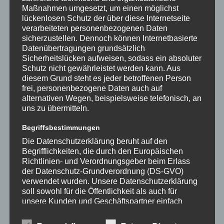
Maßnahmen umgesetzt, um einen möglichst
lückenlosen Schutz der über diese Internetseite
verarbeiteten personenbezogenen Daten
sicherzustellen. Dennoch können Internetbasierte
Datenübertragungen grundsätzlich
Sicherheitslücken aufweisen, sodass ein absoluter
Schutz nicht gewährleistet werden kann. Aus
diesem Grund steht es jeder betroffenen Person
frei, personenbezogene Daten auch auf
Britta Graf
alternativen Wegen, beispielsweise telefonisch, an
uns zu übermitteln.
Sandra Metz-Höger
Begriffsbestimmungen
Fachbereichsleitung Gewaltprävention
Die Datenschutzerklärung beruht auf den
Begrifflichkeiten, die durch den Europäischen
Richtlinien- und Verordnungsgeber beim Erlass
Dipl.- Sozialarbeiterin (FH)
der Datenschutz-Grundverordnung (DS-GVO)
Dipl. - Sozialpädagogin (BA)
verwendet wurden. Unsere Datenschutzerklärung
soll sowohl für die Öffentlichkeit als auch für
unsere Kunden und Geschäftspartner einfach
lesbar und verständlich sein. Um dies zu
gewährleisten, möchten wir vorab die verwendeten