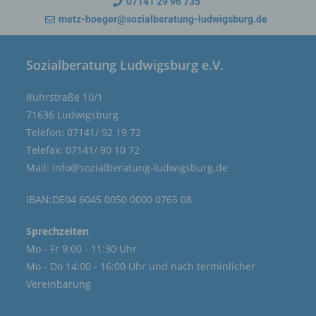
07141 29 96 735
b) betroffene Person
metz-hoeger@sozialberatung-ludwigsburg.de
Betroffene Person ist jede identifizierte oder
identifizierbare natürliche Person, deren
personenbezogene Daten von dem für die
Sozialberatung Ludwigsburg e.V.
Verarbeitung Verantwortlichen verarbeitet
werden.
Ruhrstraße 10/1
c) Verarbeitung
71636 Ludwigsburg
Verarbeitung ist jeder mit oder ohne Hilfe
Telefon: 07141/ 92 19 72
automatisierter Verfahren ausgeführte Vorgang
Telefax: 07141/ 90 10 72
oder jede solche Vorgangsreihe im
Mail:
info@sozialberatung-ludwigsburg.de
Zusammenhang mit personenbezogenen Daten
wie das Erheben, das Erfassen, die
IBAN:DE04 6045 0050 0000 0765 08
Organisation, das Ordnen, die Speicherung, die
Anpassung oder Veränderung, das Auslesen,
das Abfragen, die Verwendung, die Offenlegung
Sprechzeiten
durch Übermittlung, Verbreitung oder eine
Mo - Fr 9:00 - 11:30 Uhr
andere Form der Bereitstellung, den Abgleich
Mo - Do 14:00 - 16:00 Uhr und nach terminlicher
oder die Verknüpfung, die Einschränkung, das
Vereinbarung
Löschen oder die Vernichtung.
d) Einschränkung der Verarbeitung